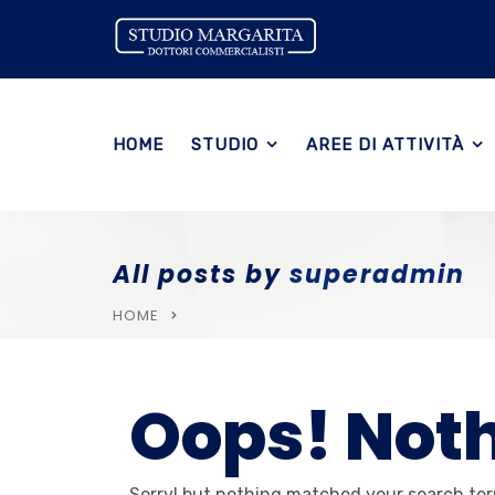
HOME
STUDIO
AREE DI ATTIVITÀ
All posts by
superadmin
HOME
Oops! Not
Sorry! but nothing matched your search ter